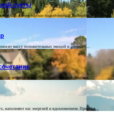
ской суеты
на природу, важно хорошо подготовиться. Выберите…
ор
риносит массу положительных эмоций и заряжает…
сочетание
то, где можно насладиться природой, расслабиться…
дух, наполняют нас энергией и вдохновением. Природа…