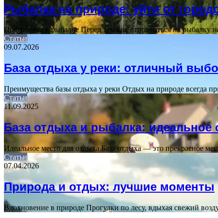
Рыбалка на природе: уйти от город
Подготовка к рыбалке Перед тем как отправиться на рыбалку 
Статьи
09.07.2026
База отдыха у реки: отличный выб
Преимущества базы отдыха у реки Отдых на природе всегда п
Статьи
11.09.2025
База отдыха и рыбалка: идеальное 
Идеальное место для отдыха База отдыха — это прекрасное мес
Статьи
07.04.2026
Природа и отдых: лучшие моменты
Вдохновение в природе Прогулки по лесу, вдыхая свежий воз