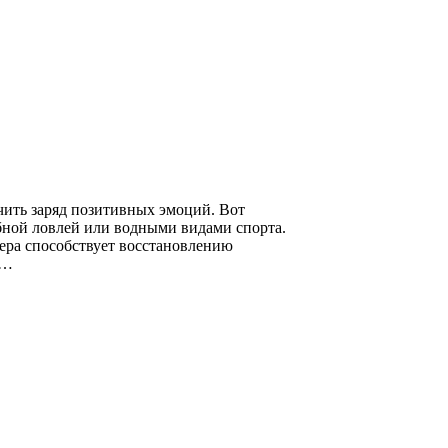
чить заряд позитивных эмоций. Вот
бной ловлей или водными видами спорта.
ера способствует восстановлению
й…