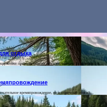
для отдыха
 окружении природы способствует улучшению физического и…
ремяпровождение
влекательное времяпровождение, но и отличный способ…