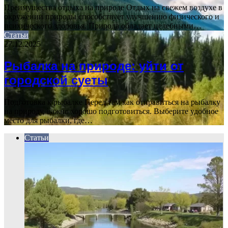
Преимущества отдыха на природе Отдых на свежем воздухе в
окружении природы способствует улучшению физического и
психического здоровья. Природа обладает целебными…
Статьи
27.12.2025
Рыбалка на природе: уйти от
городской суеты
Подготовка к рыбалке Перед тем как отправиться на рыбалку
на природу, важно хорошо подготовиться. Выберите удобное
место для рыбалки, где…
Статьи