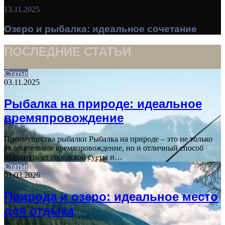
13.11.2025
Озеро и рыбалка: идеальное сочетание
ПОСЛЕДНИЕ СТАТЬИ
Статьи
03.11.2025
Рыбалка на природе: идеальное
времяпровождение
Преимущества рыбалки Рыбалка на природе – это не только
увлекательное времяпровождение, но и отличный способ
отдохнуть от городской суеты и…
Статьи
01.03.2026
Природа и озеро: идеальное место
для отдыха