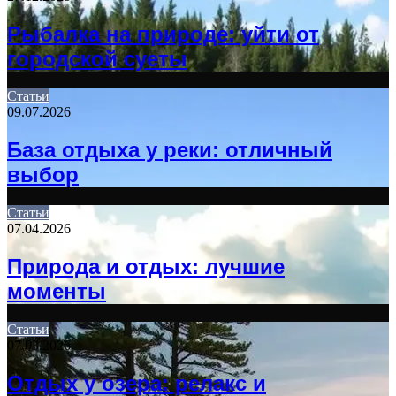
Рыбалка на природе: уйти от
городской суеты
Статьи
09.07.2026
База отдыха у реки: отличный
выбор
Статьи
07.04.2026
Природа и отдых: лучшие
моменты
Статьи
07.03.2026
Отдых у озера: релакс и