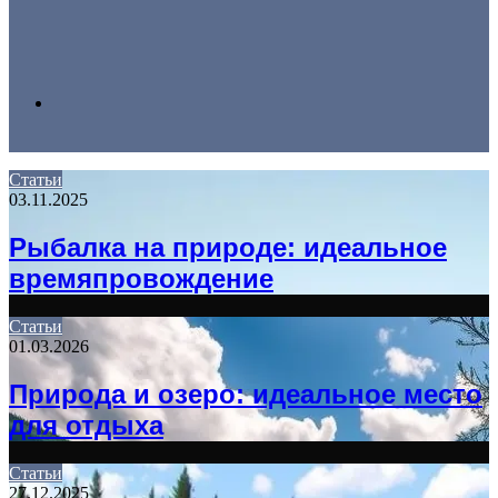
Search
Статьи
03.11.2025
for
Рыбалка на природе: идеальное
времяпровождение
Статьи
01.03.2026
Природа и озеро: идеальное место
для отдыха
Статьи
27.12.2025