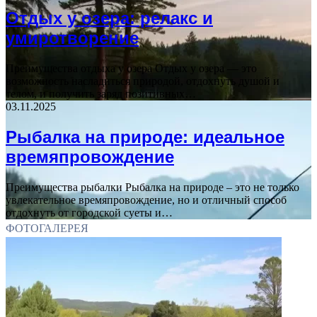
Отдых у озера: релакс и
умиротворение
Преимущества отдыха у озера Отдых у озера — это
возможность насладиться природой, отдохнуть душой и
телом, и получить заряд позитивных…
03.11.2025
Рыбалка на природе: идеальное
времяпровождение
Преимущества рыбалки Рыбалка на природе – это не только
увлекательное времяпровождение, но и отличный способ
отдохнуть от городской суеты и…
ФОТОГАЛЕРЕЯ