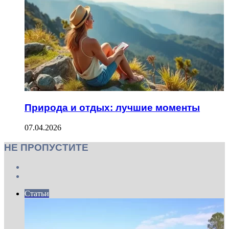
Природа и отдых: лучшие моменты
07.04.2026
НЕ ПРОПУСТИТЕ
Previous
page
Next
page
Статьи